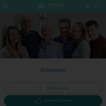
FR
Annonce
Retour au listing
Postuler à l'annonce