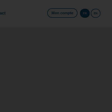
Mon compte
act
FR
EN