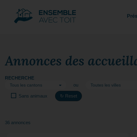
Prés
Annonces des accueill
RECHERCHE
ou
Sans animaux
↻ Reset
36 annonces