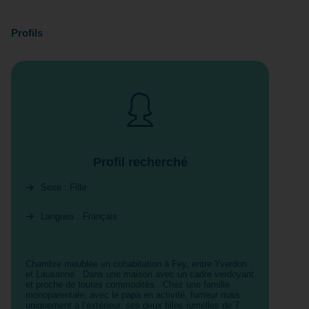
Profils
Profil recherché
Sexe : Fille
Langues : Français
Chambre meublée en cohabitation à Fey, entre Yverdon
et Lausanne. Dans une maison avec un cadre verdoyant
et proche de toutes commodités. Chez une famille
monoparentale, avec le papa en activité, fumeur mais
uniquement à l’extérieur, ses deux filles jumelles de 7