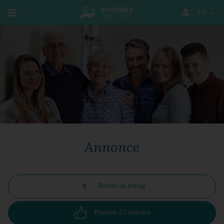
FR
Annonce
Retour au listing
Postuler à l'annonce