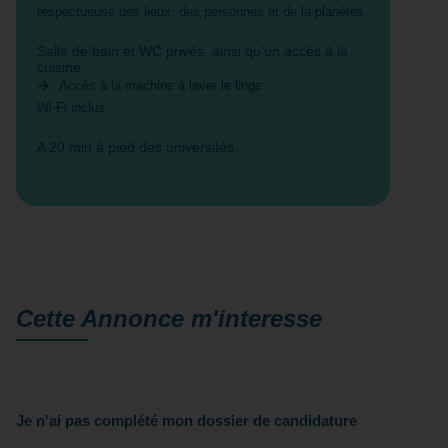
respectueuse des lieux, des personnes et de la planètes.
Salle de bain et WC privés, ainsi qu’un accès à la
cuisine.
Accès à la machine à laver le linge
Wi-Fi inclus.
A 20 min à pied des universités.
Cette Annonce
m'interesse
Je n'ai pas complété mon dossier de candidature