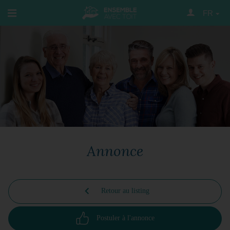
FR
Annonce
Retour au listing
Postuler à l'annonce