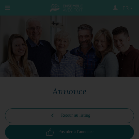
FR
Annonce
Retour au listing
Postuler à l'annonce