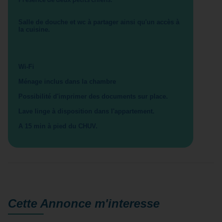
Salle de douche et wc à partager ainsi qu'un accès à
la cuisine.
Wi-Fi
Ménage inclus dans la chambre
Possibilité d'imprimer des documents sur place.
Lave linge à disposition dans l'appartement.
A 15 min à pied du CHUV.
Cette Annonce
m'interesse