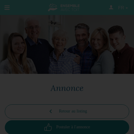
FR
Annonce
Retour au listing
Postuler à l'annonce