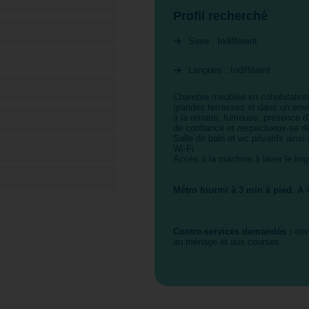
Profil recherché
Sexe : Indifférent
Langues : Indifférent
Chambre meublée en cohabitatio
grandes terrasses et dans un env
à la retraite, fumeuse, présence d
de confiance et respectueux-se de
Salle de bain et wc privatifs ainsi
Wi-Fi
Accès à la machine à laver le lin
Métro fourmi à 3 min à pied. A 40
Contre-services demandés :
envi
au ménage et aux courses.