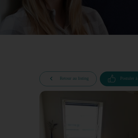
Retour au listing
Postuler à