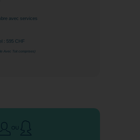
e
bre avec services
l : 595 CHF
le Avec Toit comprises)