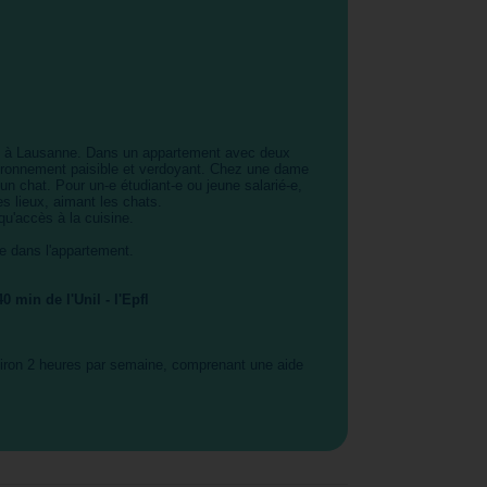
n à Lausanne. Dans un appartement avec deux
ironnement paisible et verdoyant. Chez une dame
'un chat. Pour un-e étudiant-e ou jeune salarié-e,
s lieux, aimant les chats.
 qu'accès à la cuisine.
ge dans l'appartement.
 min de l'Unil - l'Epfl
ron 2 heures par semaine, comprenant une aide