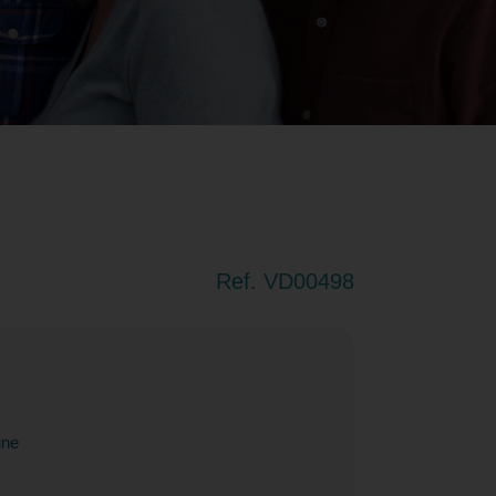
Ref. VD00498
nne